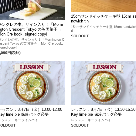
15cmサンドイッチケーキ型 15cm s
ndwich tin
モンクレの本、サイン入り！「Morni
15cmサンドイッチケーキ型 15cm sandwic
ngton Crescent Tokyo の英国菓子 」
tin
on Cre book, signed copy!
SOLDOUT
モンクレの本、サイン入り！「Mornington C
escent Tokyo の英国菓子 」Mon Cre book,
igned copy!
2,090円(税込)
レッスン：8月7日（金）10:00-12:00
レッスン：8月7日（金）13:30-15:30
Key lime pie 保冷バッグ必要
Key lime pie 保冷バッグ必要
レッスン：キーライムパイ
レッスン：キーライムパイ
SOLDOUT
SOLDOUT