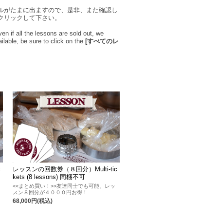
ルがたまに出ますので、是非、また確認し
クリックして下さい。
n if all the lessons are sold out, we
ilable, be sure to click on the
[すべてのレ
c
レッスンの回数券（８回分）Multi-tic
kets (8 lessons) 同梱不可
<<まとめ買い！>>友達同士でも可能、レッ
スン８回分が４０００円お得！
68,000円(税込)