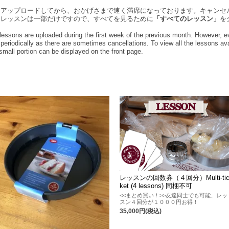
をアップロードしてから、おかげさまで速く満席になっております。キャンセ
るレッスンは一部だけですので、すべてを見るために
「すべてのレッスン」
を
essons are uploaded during the first week of the previous month. However, eve
riodically as there are sometimes cancellations. To view all the lessons ava
small portion can be displayed on the front page.
レッスンの回数券（４回分）Multi-ti
ket (4 lessons) 同梱不可
<<まとめ買い！>>友達同士でも可能、レッ
スン４回分が１０００円お得！
35,000円(税込)